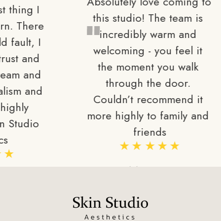
Absolutely love coming to 
this studio! The team is 
 
i
incredibly warm and 
welcoming - you feel it 
in
the moment you walk 
 
through the door. 
 
tr
Couldn’t recommend it 
more highly to family and 
friends
ge
Martina
t